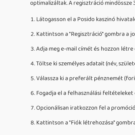
optimalizáltak. A regisztráció mindössze 
Látogasson el a Posido kaszinó hivata
Kattintson a "Regisztráció" gombra a j
Adja meg e-mail címét és hozzon létre 
Töltse ki személyes adatait (név, szület
Válassza ki a preferált pénznemét (fori
Fogadja el a felhasználási feltételeke
Opcionálisan iratkozzon fel a promóció
Kattintson a "Fiók létrehozása" gombr