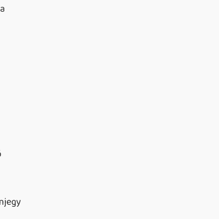
 a
ó
mjegy