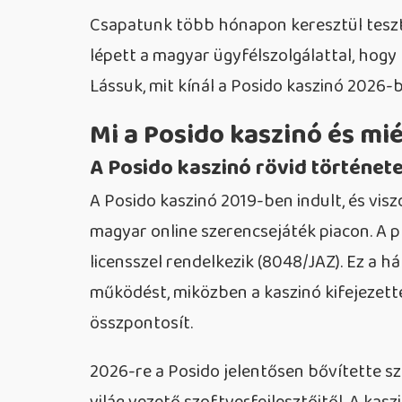
Csapatunk több hónapon keresztül tesztel
lépett a magyar ügyfélszolgálattal, hogy
Lássuk, mit kínál a Posido kaszinó 2026-
Mi a Posido kaszinó és m
A Posido kaszinó rövid története
A Posido kaszinó 2019-ben indult, és vis
magyar online szerencsejáték piacon. A p
licensszel rendelkezik (8048/JAZ). Ez a 
működést, miközben a kaszinó kifejezett
összpontosít.
2026-re a Posido jelentősen bővítette sz