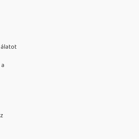
nálatot
 a
Az