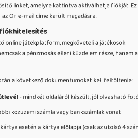
ítő linket, amelyre kattintva aktiválhatja fiókját. Ez
n az Ön e-mail címe került megadásra.
iókhitelesítés
ó online játékplatform, megköveteli a játékosok
nemcsak a pénzmosás elleni küzdelem része, hanem a
rán a következő dokumentumokat kell feltöltenie:
útlevél
- mindkét oldaláról készült, jól olvasható fot
ebbi közüzemi számla vagy bankszámlakivonat
kártya esetén a kártya előlapja (csak az utolsó 4 szá