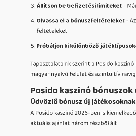
Állítson be befizetési limiteket
- Már
Olvassa el a bónuszfeltételeket
- Az
feltételeket
Próbáljon ki különböző játéktípusok
Tapasztalataink szerint a Posido kaszinó
magyar nyelvű felület és az intuitív navi
Posido kaszinó bónuszok
Üdvözlő bónusz új játékosoknak
A Posido kaszinó 2026-ben is kiemelkedő
aktuális ajánlat három részből áll: