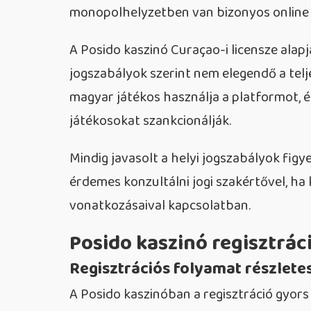
monopolhelyzetben van bizonyos online 
A Posido kaszinó Curaçao-i licensze alap
jogszabályok szerint nem elegendő a tel
magyar játékos használja a platformot, é
játékosokat szankcionálják.
Mindig javasolt a helyi jogszabályok fig
érdemes konzultálni jogi szakértővel, ha
vonatkozásaival kapcsolatban.
Posido kaszinó regisztráci
Regisztrációs folyamat részlet
A Posido kaszinóban a regisztráció gyor