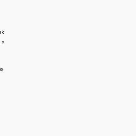
ok
 a
is