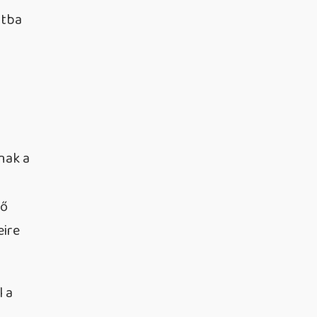
atba
nak a
lő
eire
l a