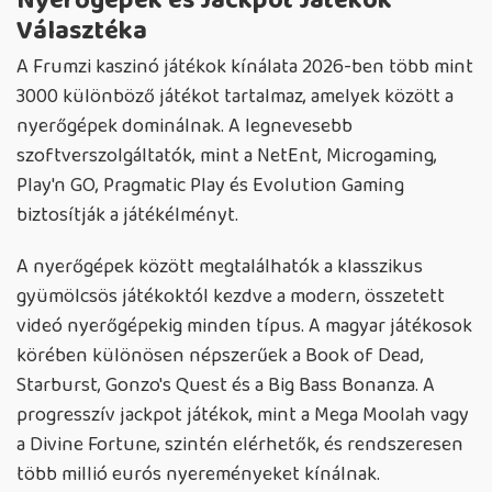
Nyerőgépek és Jackpot Játékok
Választéka
A Frumzi kaszinó játékok kínálata 2026-ben több mint
3000 különböző játékot tartalmaz, amelyek között a
nyerőgépek dominálnak. A legnevesebb
szoftverszolgáltatók, mint a NetEnt, Microgaming,
Play'n GO, Pragmatic Play és Evolution Gaming
biztosítják a játékélményt.
A nyerőgépek között megtalálhatók a klasszikus
gyümölcsös játékoktól kezdve a modern, összetett
videó nyerőgépekig minden típus. A magyar játékosok
körében különösen népszerűek a Book of Dead,
Starburst, Gonzo's Quest és a Big Bass Bonanza. A
progresszív jackpot játékok, mint a Mega Moolah vagy
a Divine Fortune, szintén elérhetők, és rendszeresen
több millió eurós nyereményeket kínálnak.