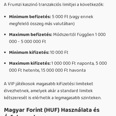
A Frumzi kaszinó tranzakciós limitjei a következők:
Minimum befizetés:
5 000 Ft (vagy ennek
megfelelő összeg más valutában)
Maximum befizetés:
Módszertől függően 1 000
000 - 5 000 000 Ft
Minimum kifizetés:
10 000 Ft
Maximum kifizetés:
1 000 000 Ft naponta, 5 000
000 Ft hetente, 15 000 000 Ft havonta
A VIP játékosok magasabb kifizetési limiteket
élvezhetnek, amelyek akár a standard limitek
kétszeresét is elérhetik a legmagasabb szinteken.
Magyar Forint (HUF) Használata és