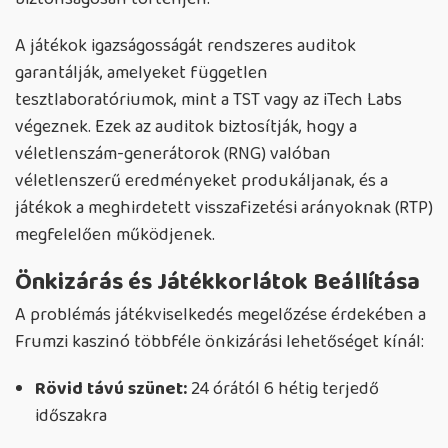
A játékok igazságosságát rendszeres auditok
garantálják, amelyeket független
tesztlaboratóriumok, mint a TST vagy az iTech Labs
végeznek. Ezek az auditok biztosítják, hogy a
véletlenszám-generátorok (RNG) valóban
véletlenszerű eredményeket produkáljanak, és a
játékok a meghirdetett visszafizetési arányoknak (RTP)
megfelelően működjenek.
Önkizárás és Játékkorlátok Beállítása
A problémás játékviselkedés megelőzése érdekében a
Frumzi kaszinó többféle önkizárási lehetőséget kínál:
Rövid távú szünet:
24 órától 6 hétig terjedő
időszakra