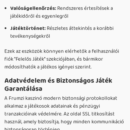
Valóságellenőrzés:
Rendszeres értesítések a
játékidőről és egyenlegről
Játéktörténet:
Részletes áttekintés a korábbi
tevékenységekről
Ezek az eszközök könnyen elérhetők a felhasználói
fiók "Felelős Játék" szekciójában, és bármikor
módosíthatók a játékos igényei szerint.
Adatvédelem és Biztonságos Játék
Garantálása
A Frumzi kaszinó modern biztonsági protokollokat
alkalmaz a játékosok adatainak és pénzügyi
tranzakcióinak védelmére. Az oldal SSL titkosítást
használ, amely biztosítja, hogy minden kommunikáció
biztonságosan történjen.