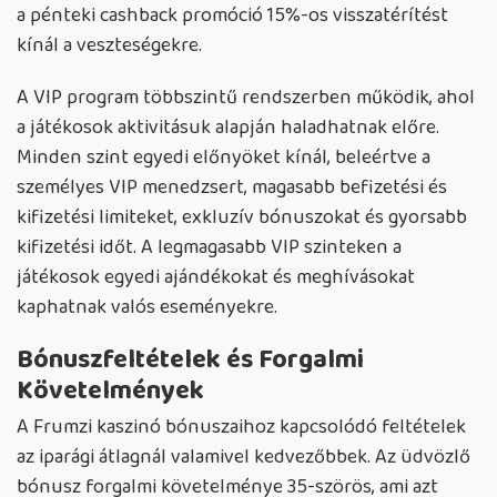
a pénteki cashback promóció 15%-os visszatérítést
kínál a veszteségekre.
A VIP program többszintű rendszerben működik, ahol
a játékosok aktivitásuk alapján haladhatnak előre.
Minden szint egyedi előnyöket kínál, beleértve a
személyes VIP menedzsert, magasabb befizetési és
kifizetési limiteket, exkluzív bónuszokat és gyorsabb
kifizetési időt. A legmagasabb VIP szinteken a
játékosok egyedi ajándékokat és meghívásokat
kaphatnak valós eseményekre.
Bónuszfeltételek és Forgalmi
Követelmények
A Frumzi kaszinó bónuszaihoz kapcsolódó feltételek
az iparági átlagnál valamivel kedvezőbbek. Az üdvözlő
bónusz forgalmi követelménye 35-szörös, ami azt