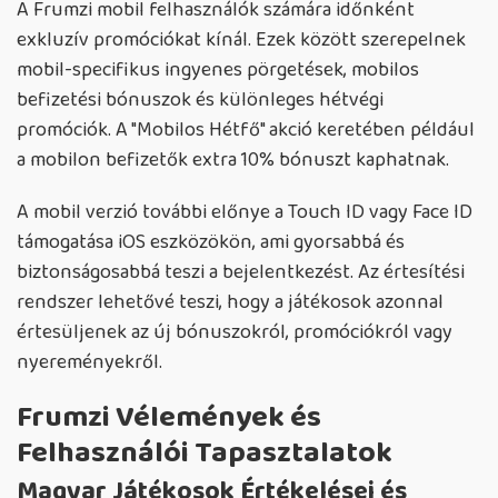
A Frumzi mobil felhasználók számára időnként
exkluzív promóciókat kínál. Ezek között szerepelnek
mobil-specifikus ingyenes pörgetések, mobilos
befizetési bónuszok és különleges hétvégi
promóciók. A "Mobilos Hétfő" akció keretében például
a mobilon befizetők extra 10% bónuszt kaphatnak.
A mobil verzió további előnye a Touch ID vagy Face ID
támogatása iOS eszközökön, ami gyorsabbá és
biztonságosabbá teszi a bejelentkezést. Az értesítési
rendszer lehetővé teszi, hogy a játékosok azonnal
értesüljenek az új bónuszokról, promóciókról vagy
nyereményekről.
Frumzi Vélemények és
Felhasználói Tapasztalatok
Magyar Játékosok Értékelései és