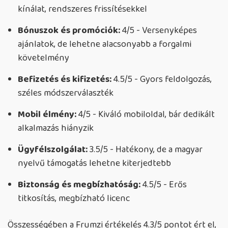
kínálat, rendszeres frissítésekkel
Bónuszok és promóciók:
4/5 - Versenyképes
ajánlatok, de lehetne alacsonyabb a forgalmi
követelmény
Befizetés és kifizetés:
4.5/5 - Gyors feldolgozás,
széles módszerválaszték
Mobil élmény:
4/5 - Kiváló mobiloldal, bár dedikált
alkalmazás hiányzik
Ügyfélszolgálat:
3.5/5 - Hatékony, de a magyar
nyelvű támogatás lehetne kiterjedtebb
Biztonság és megbízhatóság:
4.5/5 - Erős
titkosítás, megbízható licenc
Összességében a Frumzi értékelés 4.3/5 pontot ért el,