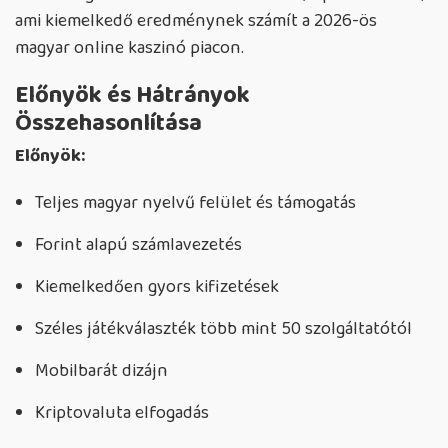
ami kiemelkedő eredménynek számít a 2026-ös
magyar online kaszinó piacon.
Előnyök és Hátrányok
Összehasonlítása
Előnyök:
Teljes magyar nyelvű felület és támogatás
Forint alapú számlavezetés
Kiemelkedően gyors kifizetések
Széles játékválaszték több mint 50 szolgáltatótól
Mobilbarát dizájn
Kriptovaluta elfogadás