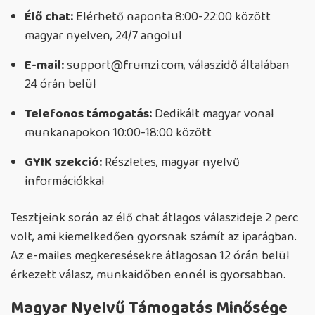
Élő chat:
Elérhető naponta 8:00-22:00 között
magyar nyelven, 24/7 angolul
E-mail:
support@frumzi.com
, válaszidő általában
24 órán belül
Telefonos támogatás:
Dedikált magyar vonal
munkanapokon 10:00-18:00 között
GYIK szekció:
Részletes, magyar nyelvű
információkkal
Tesztjeink során az élő chat átlagos válaszideje 2 perc
volt, ami kiemelkedően gyorsnak számít az iparágban.
Az e-mailes megkeresésekre átlagosan 12 órán belül
érkezett válasz, munkaidőben ennél is gyorsabban.
Magyar Nyelvű Támogatás Minősége