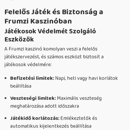
Felelős Játék és Biztonság a
Frumzi Kaszinóban
Játékosok Védelmét Szolgáló
Eszközök
A Frumzi kaszinó komolyan veszi a felelős
játékszervezést, és számos eszközt biztosít a
játékosok védelmére:
Befizetési limitek:
Napi, heti vagy havi korlátok
beállítása
Veszteségi limitek:
Maximális veszteség
meghatározása adott időszakra
Játékidő korlátozás:
Emlékeztetők és
automatikus kijelentkezés beállítása