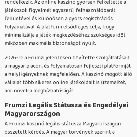
rendelkezik. Az online kaszinó gyorsan felkeltette a
játékosok figyelmét egyszerű, felhasználóbarát
felületével és különösen a gyors regisztrációs
folyamatával. A platform elsődleges célja, hogy
minimalizálja a játék megkezdéséhez szükséges időt,
miközben maximális biztonságot nyújt.
2026-re a Frumzi jelentősen bővítette szolgáltatásait
a magyar piacon, és folyamatosan fejleszti platformját
a helyi igényeknek megfelelően. A kaszinó mögött álló
vállalat több sikeres online játékoldalt is üzemeltet,
ami növeli a megbízhatóságát.
Frumzi Legális Státusza és Engedélyei
Magyarországon
A Frumzi kaszinó legális státusza Magyarországon
összetett kérdés. A magyar törvények szerint a