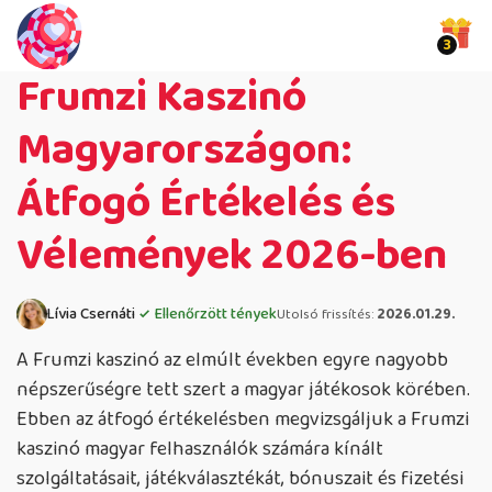
3
Frumzi Kaszinó
Magyarországon:
Átfogó Értékelés és
Vélemények 2026-ben
Lívia Csernáti
Ellenőrzött tények
Utolsó frissítés:
2026.01.29.
A Frumzi kaszinó az elmúlt években egyre nagyobb
népszerűségre tett szert a magyar játékosok körében.
Ebben az átfogó értékelésben megvizsgáljuk a Frumzi
kaszinó magyar felhasználók számára kínált
szolgáltatásait, játékválasztékát, bónuszait és fizetési