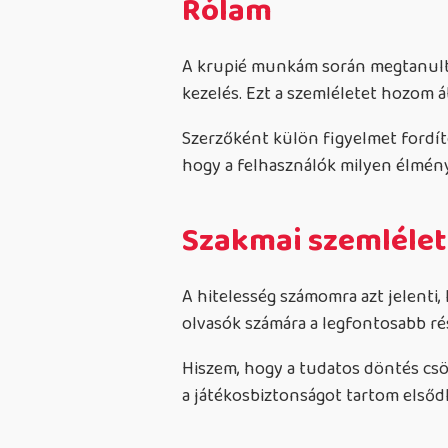
Rólam
A krupié munkám során megtanultam
kezelés. Ezt a szemléletet hozom át
Szerzőként külön figyelmet fordítok
hogy a felhasználók milyen élmény
Szakmai szemléle
A hitelesség számomra azt jelenti,
olvasók számára a legfontosabb rész
Hiszem, hogy a tudatos döntés csök
a játékosbiztonságot tartom elsőd