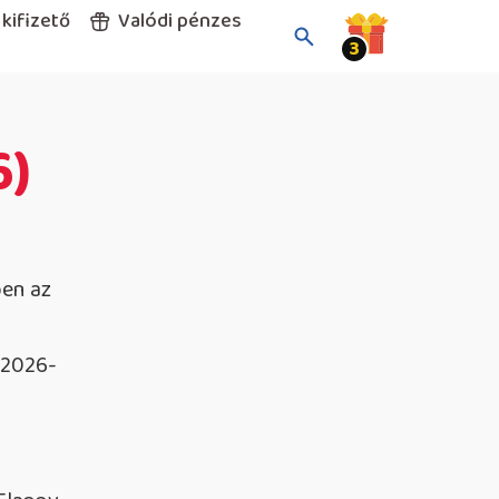
kifizető
Valódi pénzes
Toggle
3
search
6)
ben az
 2026-