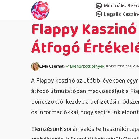
Minimális Befi
Legalis Kaszi
Flappy Kaszinó
Átfogó Értékel
Lívia Csernáti
Ellenőrzött tények
Utolsó frissítés:
202
A Flappy kaszinó az utóbbi években egy
átfogó útmutatóban megvizsgáljuk a Flap
bónuszoktól kezdve a befizetési módszere
ös információkkal, hogy segítsünk eldönte
Elemzésünk során valós felhasználói tapa