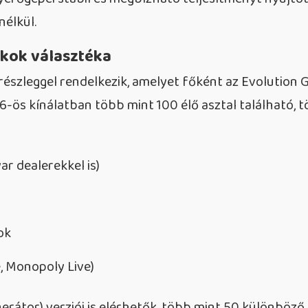
nélkül.
tékok választéka
részleggel rendelkezik, amelyet főként az Evolution
26-ös kínálatban több mint 100 élő asztal található, 
ar dealerekkel is)
ok
, Monopoly Live)
erátor) verziói is elérhetők, több mint 50 különböző