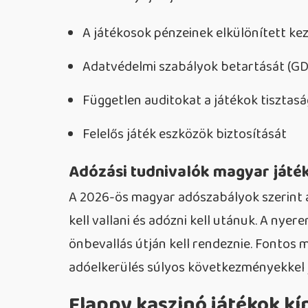
A játékosok pénzeinek elkülönített ke
Adatvédelmi szabályok betartását (G
Független auditokat a játékok tisztas
Felelős játék eszközök biztosítását
Adózási tudnivalók magyar ját
A 2026-ös magyar adószabályok szerint a
kell vallani és adózni kell utánuk. A ny
önbevallás útján kell rendeznie. Fontos m
adóelkerülés súlyos következményekkel 
Flappy kaszinó játékok kí