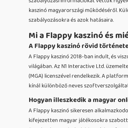
szabályozási információkat vettük figye
kaszinó magyarországi működéséről. Kül
szabályozásokra és azok hatásaira.
Mi a Flappy kaszinó és m
A Flappy kaszinó rövid története
A Flappy kaszinó 2018-ban indult, és vis
világában. Az N1 Interactive Ltd. üzemel
(MGA) licenszével rendelkezik. A platfor
kínál különböző neves szoftverszolgálta
Hogyan illeszkedik a magyar onl
A Flappy kaszinó sikeresen alkalmazkodot
kifejezetten magyar játékosokra szabott