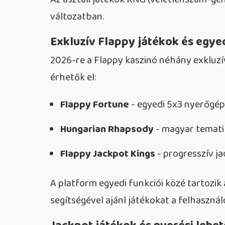
változatban.
Exkluzív Flappy játékok és egye
2026-re a Flappy kaszinó néhány exkluzív
érhetők el:
Flappy Fortune
- egyedi 5x3 nyerőgép
Hungarian Rhapsody
- magyar tematik
Flappy Jackpot Kings
- progresszív j
A platform egyedi funkciói közé tartozik
segítségével ajánl játékokat a felhasznál