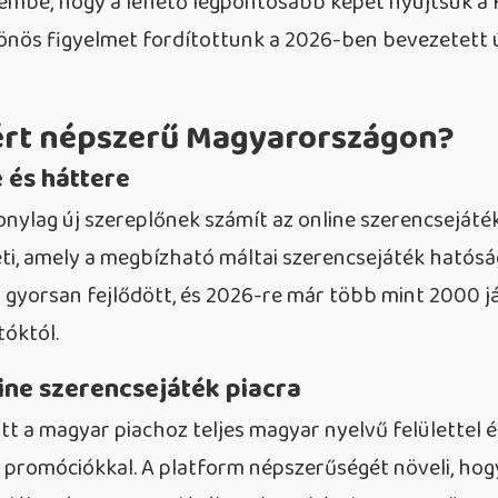
lembe, hogy a lehető legpontosabb képet nyújtsuk a 
önös figyelmet fordítottunk a 2026-ben bevezetett 
iért népszerű Magyarországon?
 és háttere
zonylag új szereplőnek számít az online szerencsejáté
teti, amely a megbízható máltai szerencsejáték hatósá
m gyorsan fejlődött, és 2026-re már több mint 2000 j
tóktól.
ine szerencsejáték piacra
t a magyar piachoz teljes magyar nyelvű felülettel é
 promóciókkal. A platform népszerűségét növeli, hog