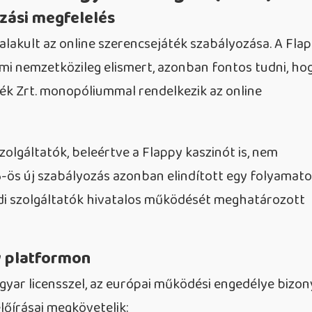
zási megfelelés
akult az online szerencsejáték szabályozása. A Fla
ami nemzetközileg elismert, azonban fontos tudni, ho
ék Zrt. monopóliummal rendelkezik az online
 szolgáltatók, beleértve a Flappy kaszinót is, nem
-ös új szabályozás azonban elindított egy folyamato
ldi szolgáltatók hivatalos működését meghatározott
y platformon
gyar licensszel, az európai működési engedélye bizo
lőírásai megkövetelik: