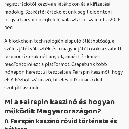
regisztrációtól kezdve a játékokon át a kifizetési
módokig. Szakértői értékelésünk segít eldönteni,
hogy a Fairspin megfelelő választás-e számodra 2026-
ben.
A blockchain technológián alapuló átláthatóság, a
széles játékválaszték és a magyar játékosokra szabott
promóciók csak néhány ok, amiért érdemes
megfontolni ezt a platformot. Csapatunk több
hónapon keresztül tesztelte a Fairspin kaszinót, hogy
első kézből származó, hiteles információkkal
szolgálhassunk.
Mi a Fairspin kaszinó és hogyan
működik Magyarországon?
A Fairspin kaszinó rövid története és