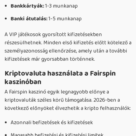
Bankkártyák:
1-3 munkanap
Banki átutalás:
1-5 munkanap
A VIP játékosok gyorsított kifizetésekben
részesülhetnek. Minden első kifizetés előtt kötelező a
személyazonosság ellenőrzése, amely után a további
kifizetések már gyorsabban történnek.
Kriptovaluta használata a Fairspin
kaszinóban
A Fairspin kaszinó egyik legnagyobb előnye a
kriptovaluták széles körű támogatása. 2026-ben a
következő előnyöket élvezhetik a kripto felhasználók:
Azonnali befizetések és kifizetések
Magasabb befizetési és kifizetési limitek