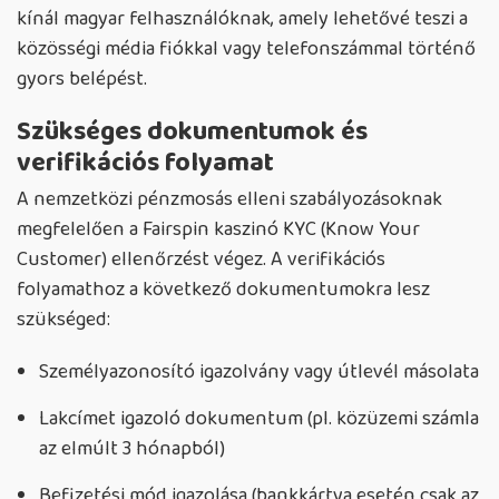
kínál magyar felhasználóknak, amely lehetővé teszi a
közösségi média fiókkal vagy telefonszámmal történő
gyors belépést.
Szükséges dokumentumok és
verifikációs folyamat
A nemzetközi pénzmosás elleni szabályozásoknak
megfelelően a Fairspin kaszinó KYC (Know Your
Customer) ellenőrzést végez. A verifikációs
folyamathoz a következő dokumentumokra lesz
szükséged:
Személyazonosító igazolvány vagy útlevél másolata
Lakcímet igazoló dokumentum (pl. közüzemi számla
az elmúlt 3 hónapból)
Befizetési mód igazolása (bankkártya esetén csak az