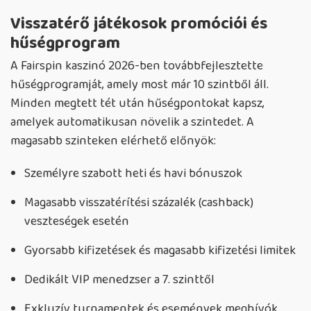
Visszatérő játékosok promóciói és
hűségprogram
A Fairspin kaszinó 2026-ben továbbfejlesztette
hűségprogramját, amely most már 10 szintből áll.
Minden megtett tét után hűségpontokat kapsz,
amelyek automatikusan növelik a szintedet. A
magasabb szinteken elérhető előnyök:
Személyre szabott heti és havi bónuszok
Magasabb visszatérítési százalék (cashback)
veszteségek esetén
Gyorsabb kifizetések és magasabb kifizetési limitek
Dedikált VIP menedzser a 7. szinttől
Exkluzív turnamentek és események meghívók