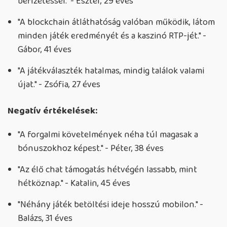
befizetéssel." - Eszter, 29 éves
"A blockchain átláthatóság valóban működik, látom
minden játék eredményét és a kaszinó RTP-jét." -
Gábor, 41 éves
"A játékválaszték hatalmas, mindig találok valami
újat." - Zsófia, 27 éves
Negatív értékelések:
"A forgalmi követelmények néha túl magasak a
bónuszokhoz képest." - Péter, 38 éves
"Az élő chat támogatás hétvégén lassabb, mint
hétköznap." - Katalin, 45 éves
"Néhány játék betöltési ideje hosszú mobilon." -
Balázs, 31 éves