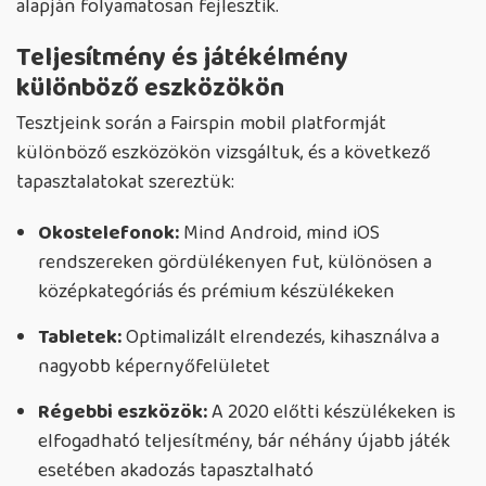
alapján folyamatosan fejlesztik.
Teljesítmény és játékélmény
különböző eszközökön
Tesztjeink során a Fairspin mobil platformját
különböző eszközökön vizsgáltuk, és a következő
tapasztalatokat szereztük:
Okostelefonok:
Mind Android, mind iOS
rendszereken gördülékenyen fut, különösen a
középkategóriás és prémium készülékeken
Tabletek:
Optimalizált elrendezés, kihasználva a
nagyobb képernyőfelületet
Régebbi eszközök:
A 2020 előtti készülékeken is
elfogadható teljesítmény, bár néhány újabb játék
esetében akadozás tapasztalható