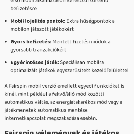
első mobil alkalmazáson keresztül történő
befizetésre
Mobil lojalitás pontok:
Extra hűségpontok a
mobilon játszott játékokért
Gyors befizetés:
Mentett fizetési módok a
gyorsabb tranzakciókért
Egyérintéses játék:
Speciálisan mobilra
optimalizált játékok egyszerűsített kezelőfelülettel
A Fairspin mobil verzió emellett egyedi funkciókat is
kínál, mint például a fekvő/álló mód közötti
automatikus váltás, az energiatakarékos mód vagy a
játékmenetek automatikus mentése
internetkapcsolat megszakadása esetén.
Fairspin vélemények és játékos