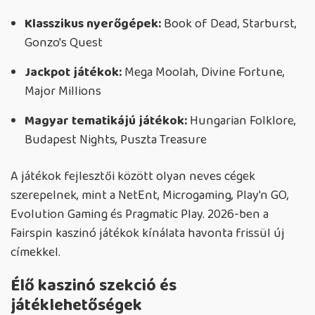
Klasszikus nyerőgépek:
Book of Dead, Starburst,
Gonzo's Quest
Jackpot játékok:
Mega Moolah, Divine Fortune,
Major Millions
Magyar tematikájú játékok:
Hungarian Folklore,
Budapest Nights, Puszta Treasure
A játékok fejlesztői között olyan neves cégek
szerepelnek, mint a NetEnt, Microgaming, Play'n GO,
Evolution Gaming és Pragmatic Play. 2026-ben a
Fairspin kaszinó játékok kínálata havonta frissül új
címekkel.
Élő kaszinó szekció és
játéklehetőségek