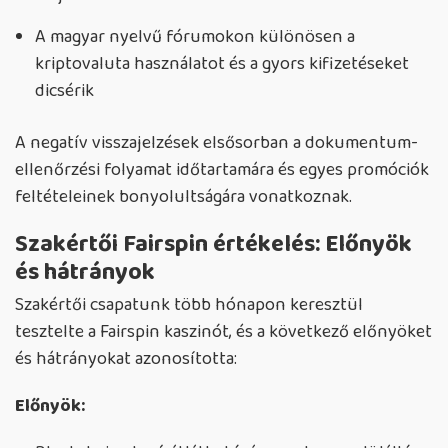
A magyar nyelvű fórumokon különösen a
kriptovaluta használatot és a gyors kifizetéseket
dicsérik
A negatív visszajelzések elsősorban a dokumentum-
ellenőrzési folyamat időtartamára és egyes promóciók
feltételeinek bonyolultságára vonatkoznak.
Szakértői Fairspin értékelés: Előnyök
és hátrányok
Szakértői csapatunk több hónapon keresztül
tesztelte a Fairspin kaszinót, és a következő előnyöket
és hátrányokat azonosította:
Előnyök: