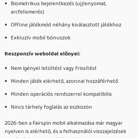
Biometrikus bejelentkezés (ujjlenyomat,
arcfelismerés)
Offline játékmód néhány kiválasztott játékhoz
Exkluzív mobil bónuszok
Reszponzív weboldal előnyei:
Nem igényel letöltést vagy frissítést
Minden játék elérhető, azonnal hozzáférhető
Minden operációs rendszerrel kompatibilis
Nincs tárhely foglalás az eszközön
2026-ben a Fairspin mobil alkalmazása már magyar
nyelven is elérhető, és a felhasználói visszajelzések