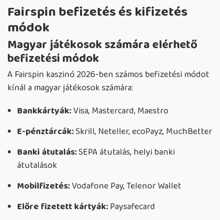
Fairspin befizetés és kifizetés
módok
Magyar játékosok számára elérhető
befizetési módok
A Fairspin kaszinó 2026-ben számos befizetési módot
kínál a magyar játékosok számára:
Bankkártyák:
Visa, Mastercard, Maestro
E-pénztárcák:
Skrill, Neteller, ecoPayz, MuchBetter
Banki átutalás:
SEPA átutalás, helyi banki
átutalások
Mobilfizetés:
Vodafone Pay, Telenor Wallet
Előre fizetett kártyák:
Paysafecard