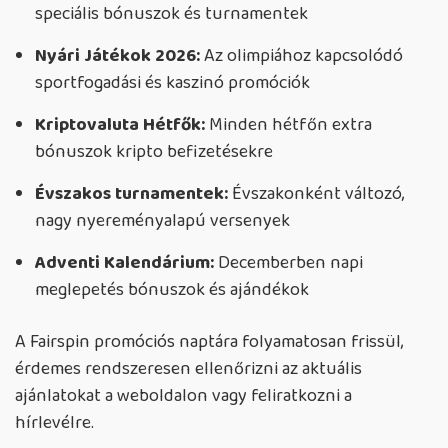
speciális bónuszok és turnamentek
Nyári Játékok 2026:
Az olimpiához kapcsolódó
sportfogadási és kaszinó promóciók
Kriptovaluta Hétfők:
Minden hétfőn extra
bónuszok kripto befizetésekre
Évszakos turnamentek:
Évszakonként változó,
nagy nyereményalapú versenyek
Adventi Kalendárium:
Decemberben napi
meglepetés bónuszok és ajándékok
A Fairspin promóciós naptára folyamatosan frissül,
érdemes rendszeresen ellenőrizni az aktuális
ajánlatokat a weboldalon vagy feliratkozni a
hírlevélre.