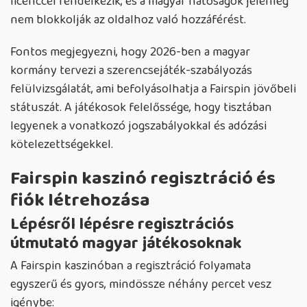
licenccel rendelkezik, és a magyar hatóságok jelenleg
nem blokkolják az oldalhoz való hozzáférést.
Fontos megjegyezni, hogy 2026-ben a magyar
kormány tervezi a szerencsejáték-szabályozás
felülvizsgálatát, ami befolyásolhatja a Fairspin jövőbeli
státuszát. A játékosok felelőssége, hogy tisztában
legyenek a vonatkozó jogszabályokkal és adózási
kötelezettségekkel.
Fairspin kaszinó regisztráció és
fiók létrehozása
Lépésről lépésre regisztrációs
útmutató magyar játékosoknak
A Fairspin kaszinóban a regisztráció folyamata
egyszerű és gyors, mindössze néhány percet vesz
igénybe: