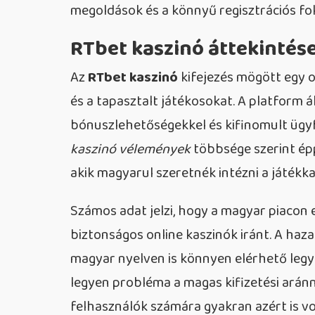
megoldások és a könnyű regisztrációs fol
RTbet kaszinó áttekintés
Az
RTbet kaszinó
kifejezés mögött egy ol
és a tapasztalt játékosokat. A platform á
bónuszlehetőségekkel és kifinomult ügyfé
kaszinó vélemények
többsége szerint épp
akik magyarul szeretnék intézni a játékka
Számos adat jelzi, hogy a magyar piacon
biztonságos online kaszinók iránt. A haza
magyar nyelven is könnyen elérhető legye
legyen probléma a magas kifizetési aránn
felhasználók számára gyakran azért is vo