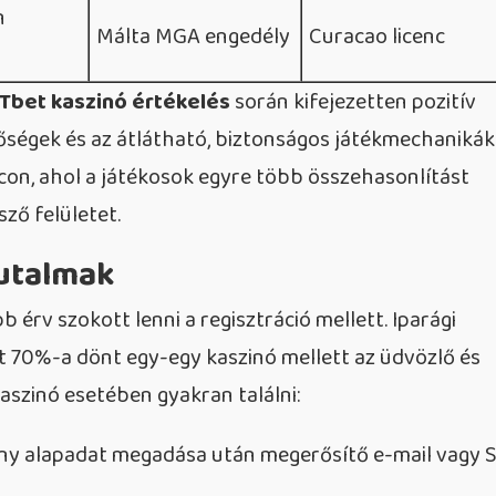
n
Málta MGA engedély
Curacao licenc
Tbet kaszinó értékelés
során kifejezetten pozitív
égek és az átlátható, biztonságos játékmechanikák 
on, ahol a játékosok egyre több összehasonlítást
sző felületet.
jutalmak
érv szokott lenni a regisztráció mellett. Iparági
nt 70%-a dönt egy-egy kaszinó mellett az üdvözlő és
aszinó esetében gyakran találni:
ány alapadat megadása után megerősítő e-mail vagy