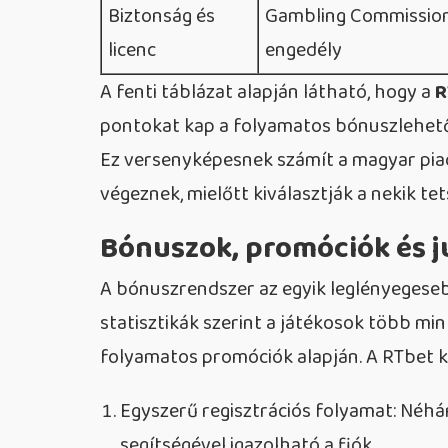
Biztonság és
Gambling Commissio
licenc
engedély
A fenti táblázat alapján látható, hogy a
R
pontokat kap a folyamatos bónuszlehetős
Ez versenyképesnek számít a magyar piac
végeznek, mielőtt kiválasztják a nekik tet
Bónuszok, promóciók és 
A bónuszrendszer az egyik leglényegesebb 
statisztikák szerint a játékosok több mi
folyamatos promóciók alapján. A RTbet k
Egyszerű regisztrációs folyamat: Néh
segítségével igazolható a fiók.