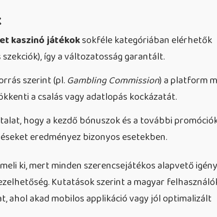
k
et kaszinó játékok
sokféle kategóriában elérhetők
 szekciók), így a változatosság garantált.
orrás szerint (pl.
Gambling Commission
) a platform 
sökkenti a csalás vagy adatlopás kockázatát.
sztalat, hogy a kezdő bónuszok és a további promóció
rítéseket eredményez bizonyos esetekben.
emeli ki, mert minden szerencsejátékos alapvető igény
 kezelhetőség. Kutatások szerint a magyar felhasznál
, ahol akad mobilos applikáció vagy jól optimalizált