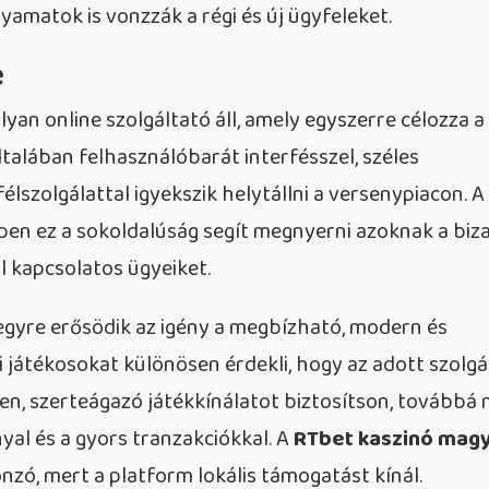
yamatok is vonzzák a régi és új ügyfeleket.
e
yan online szolgáltató áll, amely egyszerre célozza a
ltalában felhasználóbarát interfésszel, széles
lszolgálattal igyekszik helytállni a versenypiacon. A
en ez a sokoldalúság segít megnyerni azoknak a biza
l kapcsolatos ügyeiket.
 egyre erősödik az igény a megbízható, modern és
i játékosokat különösen érdekli, hogy az adott szolgá
n, szerteágazó játékkínálatot biztosítson, továbbá 
yal és a gyors tranzakciókkal. A
RTbet kaszinó mag
nzó, mert a platform lokális támogatást kínál.