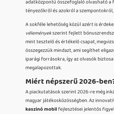
adatközpontú összefoglaló olvasható a fo
tényezőkről és azokról a szempontokról,
A sokféle lehetőség közül azért is érdeke
vélemények
szerint fejlett bónuszrendsze
mint tesztelő és értékelő csapat, megviz
összegezzük mindazt, ami segíthet eliga
iparági forrásokra, így az olvasók biztos
megalapozottak.
Miért népszerű 2026-ben
A piackutatások szerint 2026-re még inká
magyar játékosközösségben. Az innovatív
kaszinó mobil
fejlesztései jelentős figye