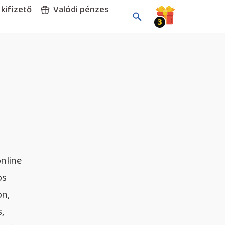
kifizető
Valódi pénzes
Toggle
3
search
nline
os
n,
,