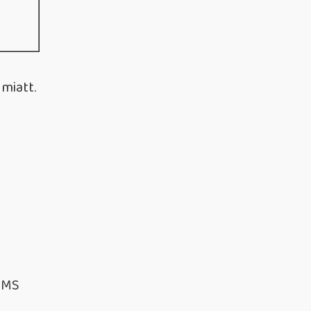
miatt.
 SMS