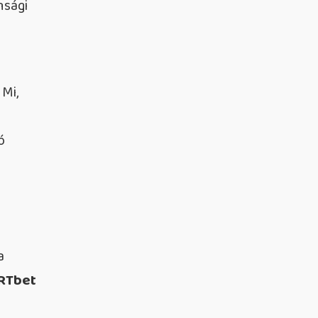
nsági
 Mi,
ó
a
RTbet