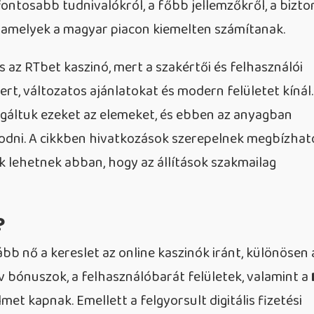
ntosabb tudnivalókról, a főbb jellemzőkről, a bizto
 amelyek a magyar piacon kiemelten számítanak.
s az RTbet kaszinó, mert a szakértői és felhasználói
rt, változatos ajánlatokat és modern felületet kínál.
sgáltuk ezeket az elemeket, és ebben az anyagban
zodni. A cikkben hivatkozások szerepelnek megbízhat
ak lehetnek abban, hogy az állítások szakmailag
?
bb nő a kereslet az online kaszinók iránt, különösen 
 bónuszok, a felhasználóbarát felületek, valamint a
lmet kapnak. Emellett a felgyorsult digitális fizetési