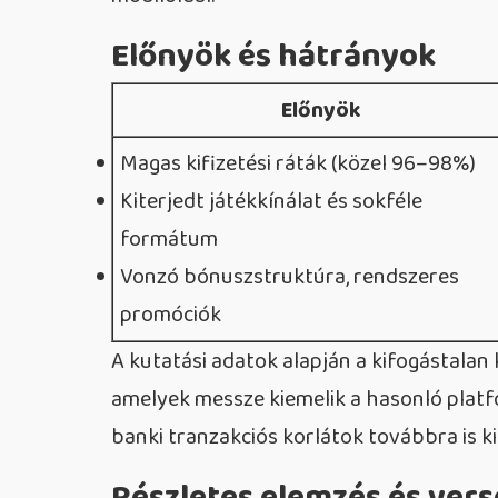
Előnyök és hátrányok
Előnyök
Magas kifizetési ráták (közel 96–98%)
Kiterjedt játékkínálat és sokféle
formátum
Vonzó bónuszstruktúra, rendszeres
promóciók
A kutatási adatok alapján a kifogástalan 
amelyek messze kiemelik a hasonló platf
banki tranzakciós korlátok továbbra is ki