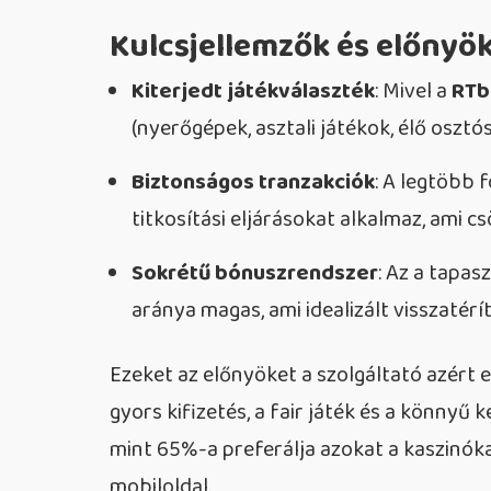
Kulcsjellemzők és előnyö
Kiterjedt játékválaszték
: Mivel a
RTb
(nyerőgépek, asztali játékok, élő osztós
Biztonságos tranzakciók
: A legtöbb f
titkosítási eljárásokat alkalmaz, ami c
Sokrétű bónuszrendszer
: Az a tapa
aránya magas, ami idealizált visszaté
Ezeket az előnyöket a szolgáltató azért 
gyors kifizetés, a fair játék és a könnyű
mint 65%-a preferálja azokat a kaszinókat
mobiloldal.