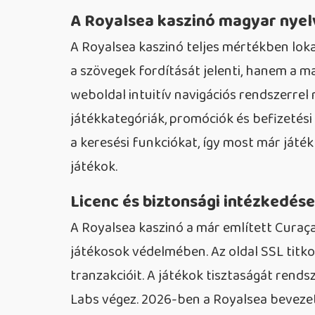
A Royalsea kaszinó magyar nyel
A Royalsea kaszinó teljes mértékben loka
a szövegek fordítását jelenti, hanem a ma
weboldal intuitív navigációs rendszerre
játékkategóriák, promóciók és befizetési
a keresési funkciókat, így most már játék
játékok.
Licenc és biztonsági intézkedés
A Royalsea kaszinó a már említett Curaça
játékosok védelmében. Az oldal SSL titkos
tranzakcióit. A játékok tisztaságát rends
Labs végez. 2026-ben a Royalsea bevezett