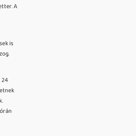
tter. A
y
sek is
zog.
n 24
hetnek
k.
 órán