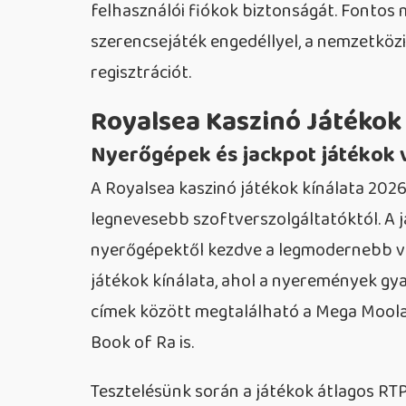
felhasználói fiókok biztonságát. Fontos
szerencsejáték engedéllyel, a nemzetközi
regisztrációt.
Royalsea Kaszinó Játékok 
Nyerőgépek és jackpot játékok 
A Royalsea kaszinó játékok kínálata 20
legnevesebb szoftverszolgáltatóktól. A j
nyerőgépektől kezdve a legmodernebb vi
játékok kínálata, ahol a nyeremények gya
címek között megtalálható a Mega Moola
Book of Ra is.
Tesztelésünk során a játékok átlagos RTP 