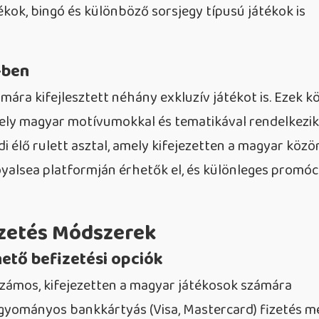
ékok, bingó és különböző sorsjegy típusú játékok is
-ben
ára kifejlesztett néhány exkluzív játékot is. Ezek k
mely magyar motívumokkal és tematikával rendelkezik
i élő rulett asztal, amely kifejezetten a magyar köz
oyalsea platformján érhetők el, és különleges promóc
izetés Módszerek
ető befizetési opciók
zámos, kifejezetten a magyar játékosok számára
hagyományos bankkártyás (Visa, Mastercard) fizetés me