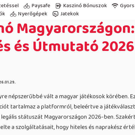
zetéssel
Paysafe
Kaszinó Bónuszok
Gyors 
nók
Nyerőgépek
Jatekok
nó Magyarországon:
és és Útmutató 2026
6.01.29.
yre népszerűbbé vált a magyar játékosok körében. Ez
ót tartalmaz a platformról, beleértve a játékválaszt
 legális státuszát Magyarországon 2026-ben. Szakért
te a szolgáltatásait, hogy hiteles és naprakész érté