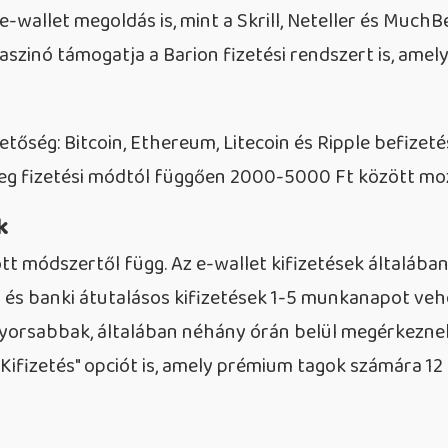
-wallet megoldás is, mint a Skrill, Neteller és MuchBe
szinó támogatja a Barion fizetési rendszert is, amel
tőség: Bitcoin, Ethereum, Litecoin és Ripple befizeté
szeg fizetési módtól függően 2000-5000 Ft között mo
k
tott módszertől függ. Az e-wallet kifizetések általába
s és banki átutalásos kifizetések 1-5 munkanapot ve
ggyorsabbak, általában néhány órán belül megérkezne
ifizetés" opciót is, amely prémium tagok számára 12