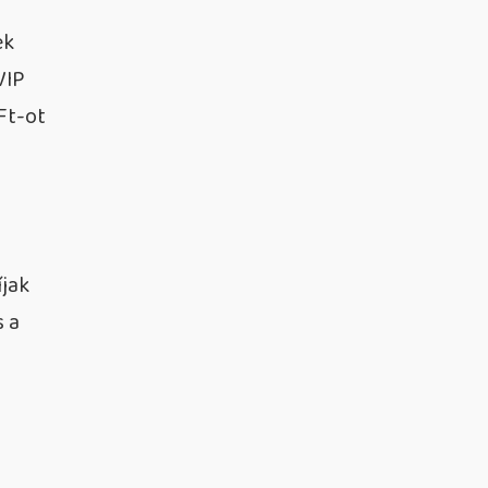
ek
VIP
Ft-ot
íjak
s a