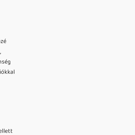
özé
,
önség
iókkal
llett